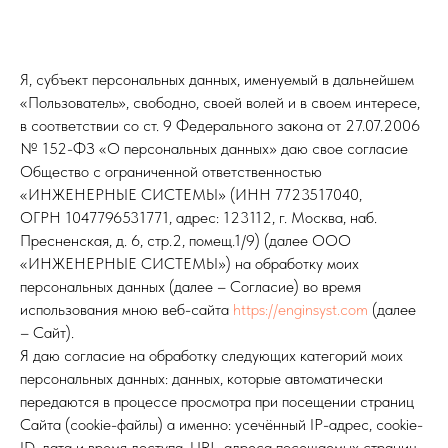
Я, субъект персональных данных, именуемый в дальнейшем
«Пользователь», свободно, своей волей и в своем интересе,
в соответствии со ст. 9 Федерального закона от 27.07.2006
№ 152-ФЗ «О персональных данных» даю свое согласие
Общество с ограниченной ответственностью
«ИНЖЕНЕРНЫЕ СИСТЕМЫ» (ИНН 7723517040,
ОГРН 1047796531771, адрес: 123112, г. Москва, наб.
Пресненская, д. 6, стр.2, помещ.1/9) (далее ООО
«ИНЖЕНЕРНЫЕ СИСТЕМЫ») на обработку моих
персональных данных (далее – Согласие) во время
использования мною веб-сайта
https://enginsyst.com
(далее
– Сайт).
Я даю согласие на обработку следующих категорий моих
персональных данных: данных, которые автоматически
передаются в процессе просмотра при посещении страниц
Сайта (cookie-файлы) а именно: усечённый IP-адрес, cookie-
ID, дата и время доступа, URL-адреса посещаемых страниц,